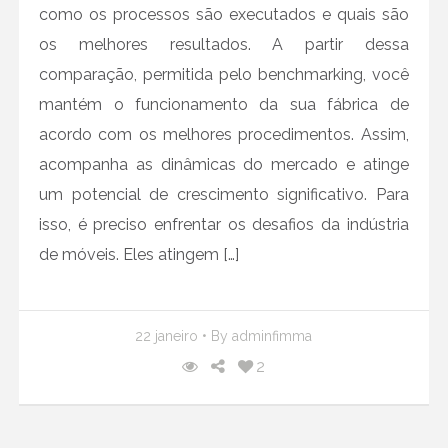
15ª FIMMA Brasil prepara
como os processos são executados e quais são
medidas de proteção contra a
os melhores resultados. A partir dessa
COVID-19 para feira presencial
comparação, permitida pelo benchmarking, você
22 dezembro
•
0 Comments
mantém o funcionamento da sua fábrica de
Netflix da Decoração: saiba
acordo com os melhores procedimentos. Assim,
mais sobre a startup que oferece
acompanha as dinâmicas do mercado e atinge
serviço de locação de móveis
por assinatura
um potencial de crescimento significativo. Para
isso, é preciso enfrentar os desafios da indústria
16 dezembro
•
0 Comments
de móveis. Eles atingem […]
A importância do design de
interiores em um novo e
promissor contexto
22 janeiro
• By
adminfimma
02 outubro
•
0 Comments
2
Vendas por e-commerce
disparam no Brasil ao longo da
pandemia