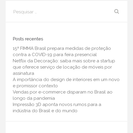
10 setembro
•
0 Comments
Impressão 3D aponta novos
Pesquisar
por:
rumos para a indústria do Brasil e
do mundo
01 setembro
•
0 Comments
Posts recentes
Reinventada, FIMMA Brasil
15ª FIMMA Brasil prepara medidas de proteção
passa a ser atemporal, um
contra a COVID-19 para feira presencial
movimento de conexões
Netflix da Decoração: saiba mais sobre a startup
humanas para negócios
que oferece serviço de locação de móveis por
assinatura
16 junho
•
0 Comments
A importância do design de interiores em um novo
Macrotendências de
e promissor contexto
Arquitetura e Design de
Vendas por e-commerce disparam no Brasil ao
interiores para 2019.
longo da pandemia
Impressão 3D aponta novos rumos para a
24 janeiro
•
0 Comments
indústria do Brasil e do mundo
O que é cultura
organizacional?