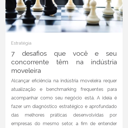
11 maio
•
0 Comments
8 dicas para ter fornecedores
como aliados
28 novembro
•
0 Comments
Business Intelligence e a
Estratégia
gestão industrial
7 desafios que você e seu
23 julho
•
0 Comments
concorrente têm na indústria
De olho na NR-12
moveleira
28 fevereiro
•
0 Comments
Quer exportar? Confira
Alcançar eficiência na indústria moveleira requer
algumas dicas
atualização e benchmarking frequentes para
07 fevereiro
•
0 Comments
acompanhar como seu negócio está. A ideia é
Sustentabilidade não é moda,
fazer um diagnóstico estratégico e aprofundado
é atitude
das melhores práticas desenvolvidas por
17 janeiro
•
0 Comments
empresas do mesmo setor, a fim de entender