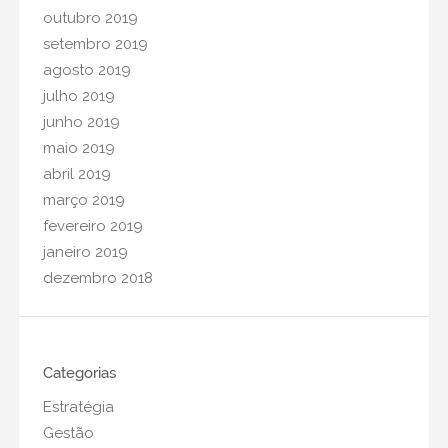
outubro 2019
21 fevereiro
•
0 Comments
setembro 2019
Confira dicas para participar
agosto 2019
de feiras
julho 2019
21 dezembro
•
0 Comments
junho 2019
O que é cultura
maio 2019
organizacional?
abril 2019
01 setembro
•
0 Comments
março 2019
Série de lives promete prévia
fevereiro 2019
do FIMMA Inova
janeiro 2019
dezembro 2018
06 agosto
•
0 Comments
Ainda este ano, 81% dos
consumidores entrevistados em
pesquisa pretendem comprar
Categorias
móveis ou colchões,
Estratégia
independentemente da crise
Gestão
11 maio
•
0 Comments