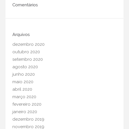
01 setembro
•
0 Comments
Comentários
Série de lives promete prévia
do FIMMA Inova
06 agosto
•
0 Comments
Arquivos
Os benefícios da automação
industrial
dezembro 2020
12 dezembro
•
0 Comments
outubro 2020
setembro 2020
O empreendedorismo por
agosto 2020
oportunidade no mercado
moveleiro
junho 2020
maio 2020
15 outubro
•
0 Comments
abril 2020
Potencialidades para a cadeia
março 2020
produtiva moveleira
fevereiro 2020
29 agosto
•
0 Comments
janeiro 2020
Pensando em abrir uma
dezembro 2019
marcenaria?
novembro 2019